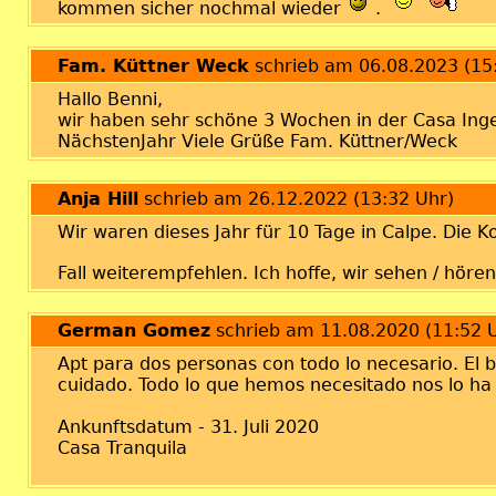
kommen sicher nochmal wieder
.
Fam. Küttner Weck
schrieb am 06.08.2023 (15
Hallo Benni,
wir haben sehr schöne 3 Wochen in der Casa Inge
NächstenJahr Viele Grüße Fam. Küttner/Weck
Anja Hill
schrieb am 26.12.2022 (13:32 Uhr)
Wir waren dieses Jahr für 10 Tage in Calpe. Die 
Fall weiterempfehlen. Ich hoffe, wir sehen / höre
German Gomez
schrieb am 11.08.2020 (11:52 
Apt para dos personas con todo lo necesario. El 
cuidado. Todo lo que hemos necesitado nos lo ha 
Ankunftsdatum - 31. Juli 2020
Casa Tranquila