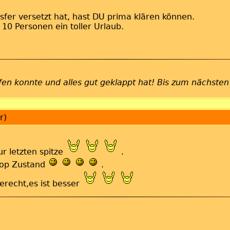
sfer versetzt hat, hast DU prima klären können.
 10 Personen ein toller Urlaub.
lfen konnte und alles gut geklappt hat! Bis zum nächsten
r)
r letzten spitze
.
 top Zustand
.
erecht,es ist besser