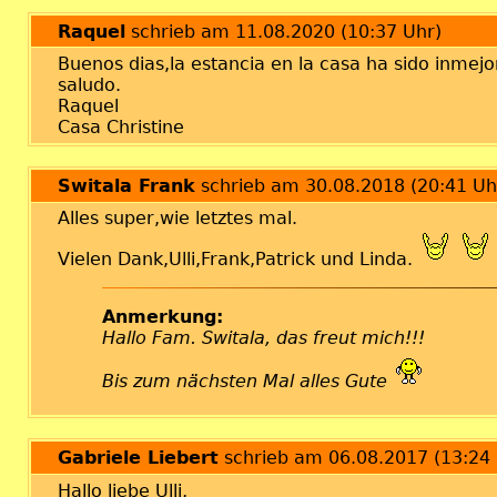
Raquel
schrieb am 11.08.2020 (10:37 Uhr)
Buenos dias,la estancia en la casa ha sido inme
saludo.
Raquel
Casa Christine
Switala Frank
schrieb am 30.08.2018 (20:41 Uh
Alles super,wie letztes mal.
Vielen Dank,Ulli,Frank,Patrick und Linda.
Anmerkung:
Hallo Fam. Switala, das freut mich!!!
Bis zum nächsten Mal alles Gute
Gabriele Liebert
schrieb am 06.08.2017 (13:24 
Hallo liebe Ulli,